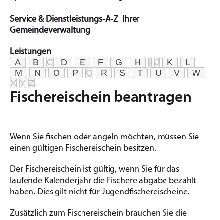
Service & Dienstleistungs-A-Z Ihrer
Gemeindeverwaltung
Leistungen
A
B
C
D
E
F
G
H
I
J
K
L
M
N
O
P
Q
R
S
T
U
V
W
X
Y
Z
Fischereischein beantragen
Wenn Sie fischen oder angeln möchten, müssen Sie
einen gültigen Fischereischein besitzen.
Der Fischereischein ist gültig, wenn Sie für das
laufende Kalenderjahr die Fischereiabgabe bezahlt
haben. Dies gilt nicht für Jugendfischereischeine.
Zusätzlich zum Fischereischein brauchen Sie die