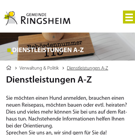
DIENSTLEISTUNGEN A-Z
Verwaltung & Politik
Dienstleistungen A-Z
Dienstleistungen A-Z
Sie möchten einen Hund an­mel­den, brau­chen einen
neuen Rei­se­pass, möchten bauen oder evtl. hei­ra­ten?
Dies und vieles mehr kön­nen Sie bei uns auf dem Rat­
haus tun. Nach­ste­hen­de In­for­ma­tio­nen hel­fen Ihnen
bei der Ori­en­tie­rung.
Spre­chen Sie uns an, wir sind gern für Sie da!