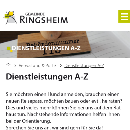
DIENSTLEISTUNGEN A-Z
Verwaltung & Politik
Dienstleistungen A-Z
Dienstleistungen A-Z
Sie möchten einen Hund an­mel­den, brau­chen einen
neuen Rei­se­pass, möchten bauen oder evtl. hei­ra­ten?
Dies und vieles mehr kön­nen Sie bei uns auf dem Rat­
haus tun. Nach­ste­hen­de In­for­ma­tio­nen hel­fen Ihnen
bei der Ori­en­tie­rung.
Spre­chen Sie uns an, wir sind gern für Sie da!