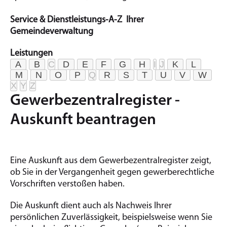
Service & Dienstleistungs-A-Z Ihrer
Gemeindeverwaltung
Leistungen
A
B
C
D
E
F
G
H
I
J
K
L
M
N
O
P
Q
R
S
T
U
V
W
X
Y
Z
Gewerbezentralregister -
Auskunft beantragen
Eine Auskunft aus dem Gewerbezentralregister zeigt,
ob Sie in der Vergangenheit gegen gewerberechtliche
Vorschriften verstoßen haben.
Die Auskunft dient auch als Nachweis Ihrer
persönlichen Zuverlässigkeit, beispielsweise wenn Sie